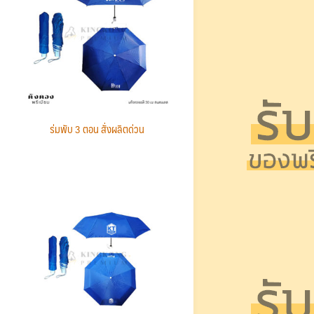
ร่มพับ 3 ตอน สั่งผลิตด่วน