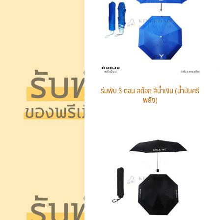
ร่มพับ 3 ตอน สต๊อก สีน้ำเงิน (น้ำมันศรี
พลัง)