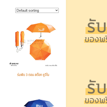
ร่มพับ 3 ตอน สต๊อก ยูวีใน