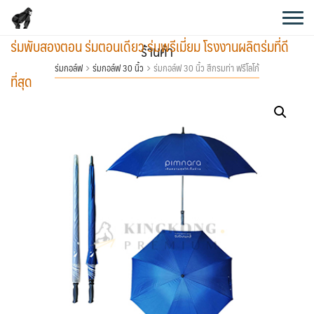
Skip
to
ร่มพับสองตอน ร่มตอนเดียว ร่มพรีเมี่ยม โรงงานผลิตร่มที่ดี
content
ร้านค้า
ร่มกอล์ฟ
ร่มกอล์ฟ 30 นิ้ว
ร่มกอล์ฟ 30 นิ้ว สีกรมท่า ฟรีโลโก้
ที่สุด